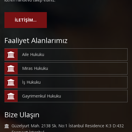
İLETİŞİM...
Faaliyet Alanlarımız
Aile Hukuku
Miras Hukuku
İş Hukuku
Gayrimenkul Hukuku
Bize Ulaşın
Güzelyurt Mah. 2138 Sk. No:1 İstanbul Residence K:3 D:432