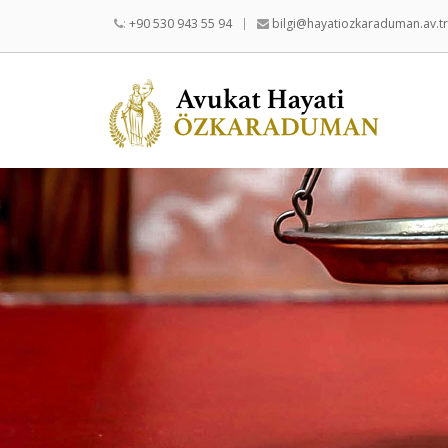
:
+90 530 943 55 94
bilgi@hayatiozkaraduman.av.tr