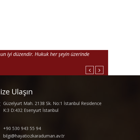
nun iyi düzendir. Hukuk her şeyin üzerinde
ize Ulaşın
Güzelyurt Mah. 2138 Sk. No:1 İstanbul Residence
K:3 D:432 Esenyurt İstanbul
+90 530 943 55 94
bilgi@hayatiozkaraduman.av.tr