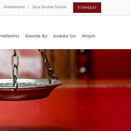
Vekaletname
Sıkça Sorulan Sorular
E-TAHSİLAT
metlerimiz
Basında Biz
Avukata Sor
İletişim