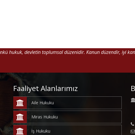
Çünkü hukuk, devletin toplumsal düzenidir. Kanun düzendir, iyi ka
Faaliyet Alanlarımız
B
Aile Hukuku
Miras Hukuku
İş Hukuku